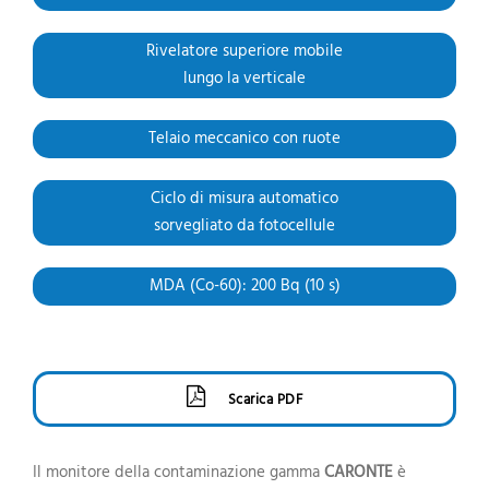
Rivelatore superiore mobile
lungo la verticale
Telaio meccanico con ruote
Ciclo di misura automatico
sorvegliato da fotocellule
MDA (Co-60): 200 Bq (10 s)
Scarica PDF
Il monitore della contaminazione gamma
CARONTE
è