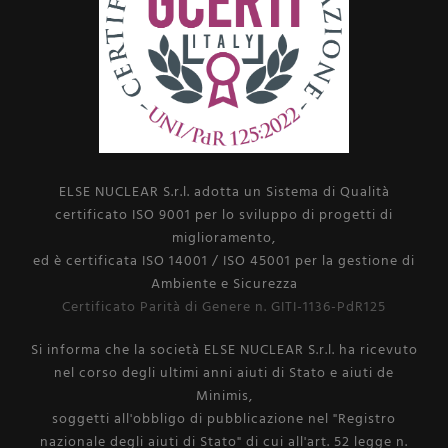
ELSE NUCLEAR S.r.l. adotta un Sistema di Qualità
certificato ISO 9001 per lo sviluppo di progetti di
miglioramento,
ed è certificata ISO 14001 / ISO 45001 per la gestione di
Ambiente e Sicurezza
Certificato Parità di Genere n. GITI-1136-PdR125
Si informa che la società ELSE NUCLEAR S.r.l. ha ricevuto
nel corso degli ultimi anni aiuti di Stato e aiuti de
Minimis,
soggetti all'obbligo di pubblicazione nel "Registro
nazionale degli aiuti di Stato" di cui all'art. 52 legge n.