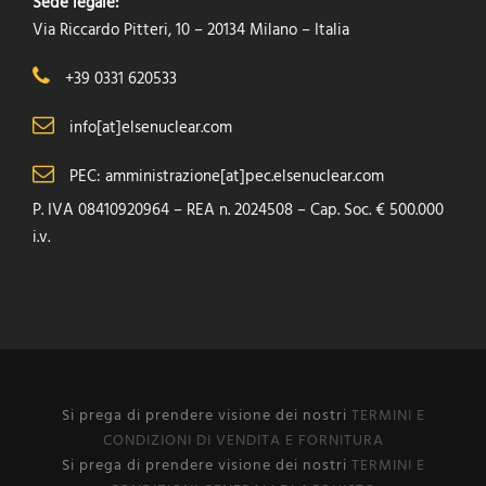
Sede legale:
Via Riccardo Pitteri, 10 – 20134 Milano – Italia
+39 0331 620533
info[at]elsenuclear.com
PEC: amministrazione[at]pec.elsenuclear.com
P. IVA 08410920964 – REA n. 2024508 – Cap. Soc. € 500.000
i.v.
Si prega di prendere visione dei nostri
TERMINI E
CONDIZIONI DI VENDITA E FORNITURA
Si prega di prendere visione dei nostri
TERMINI E