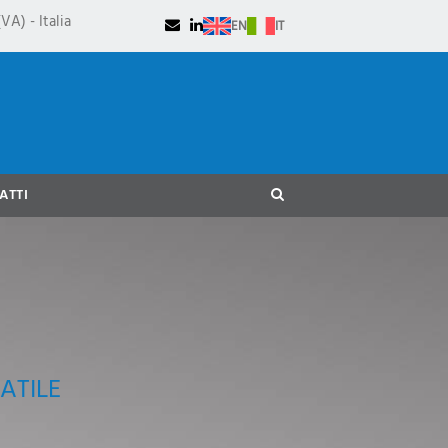
VA) - Italia
EN
IT
ATTI
ATILE