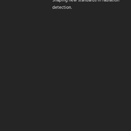
Shaping new standards in radiation
detection.