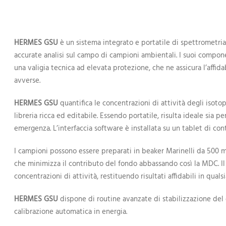
HERMES GSU
è un sistema integrato e portatile di spettrometr
accurate analisi sul campo di campioni ambientali. I suoi compone
una valigia tecnica ad elevata protezione, che ne assicura l’affida
avverse.
HERMES GSU
quantifica le concentrazioni di attività degli isoto
libreria ricca ed editabile. Essendo portatile, risulta ideale sia p
emergenza. L’interfaccia software è installata su un tablet di cont
I campioni possono essere preparati in beaker Marinelli da 500 ml
che minimizza il contributo del fondo abbassando così la MDC. I
concentrazioni di attività, restituendo risultati affidabili in quals
HERMES GSU
dispone di routine avanzate di stabilizzazione de
calibrazione automatica in energia.