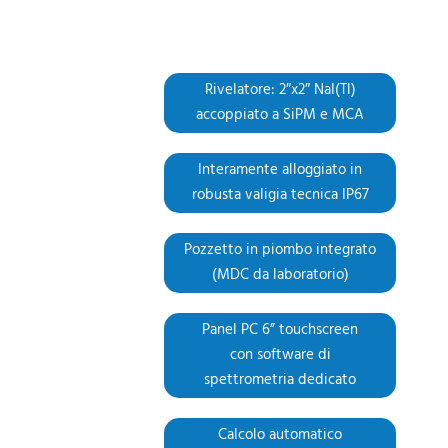
Rivelatore: 2″x2″ NaI(Tl)
accoppiato a SiPM e MCA
Interamente alloggiato in
robusta valigia tecnica IP67
Pozzetto in piombo integrato
(MDC da laboratorio)
Panel PC 6” touchscreen
con software di
spettrometria dedicato
Calcolo automatico