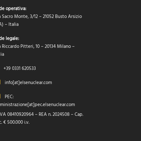
de operativa:
a Sacro Monte, 3/12 – 21052 Busto Arsizio
) – Italia
de legale:
 Riccardo Pitteri, 10 – 20134 Milano –
lia
+39 0331 620533
info[at]elsenuclear.com
PEC:
ministrazione[at]pec.elsenuclear.com
 IVA 08410920964 – REA n. 2024508 – Cap.
. € 500.000 i.v.