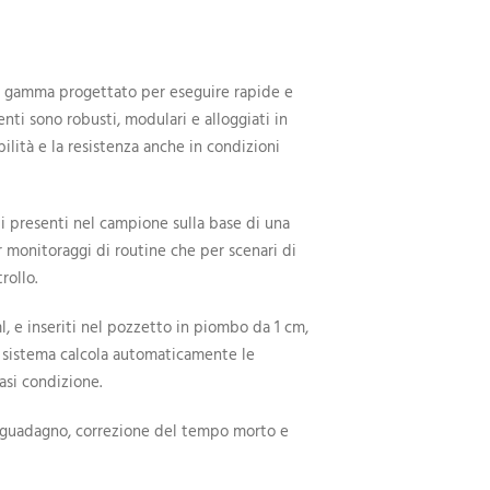
ia gamma progettato per eseguire rapide e
nti sono robusti, modulari e alloggiati in
bilità e la resistenza anche in condizioni
pi presenti nel campione sulla base di una
er monitoraggi di routine che per scenari di
rollo.
, e inseriti nel pozzetto in piombo da 1 cm,
l sistema calcola automaticamente le
iasi condizione.
l guadagno, correzione del tempo morto e