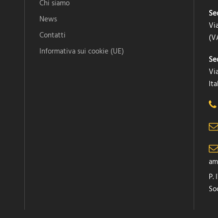
Chi siamo
Se
News
Vi
Contatti
(VA
Informativa sui cookie (UE)
Se
Via
Ita
am
P.
Soc