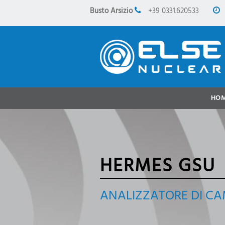
Busto Arsizio
+39 0331.620533
HO
HERMES GSU
ANALIZZATORE DI CA