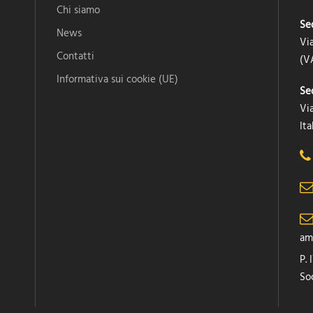
Chi siamo
Se
News
Vi
Contatti
(VA
Informativa sui cookie (UE)
Se
Via
Ita
am
P.
Soc