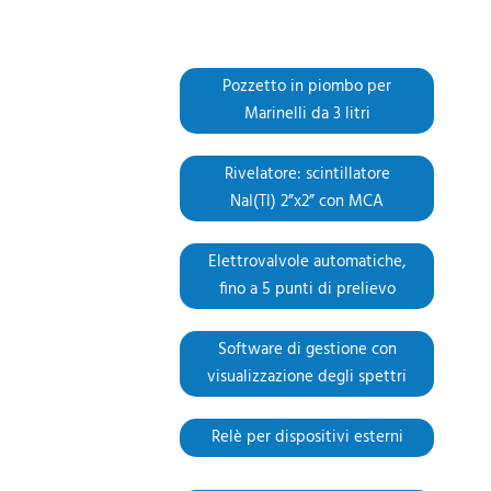
Pozzetto in piombo per
Marinelli da 3 litri
Rivelatore: scintillatore
NaI(Tl) 2”x2” con MCA
Elettrovalvole automatiche,
fino a 5 punti di prelievo
Software di gestione con
visualizzazione degli spettri
Relè per dispositivi esterni