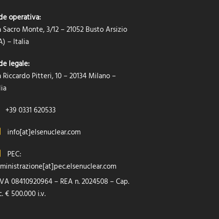
de operativa:
a Sacro Monte, 3/12 – 21052 Busto Arsizio
) – Italia
de legale:
 Riccardo Pitteri, 10 – 20134 Milano –
lia
+39 0331 620533
info[at]elsenuclear.com
PEC:
ministrazione[at]pec.elsenuclear.com
 IVA 08410920964 – REA n. 2024508 – Cap.
. € 500.000 i.v.