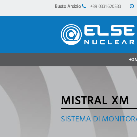
Busto Arsizio
+39 0331.620533
HO
MISTRAL XM
SISTEMA DI MONITOR