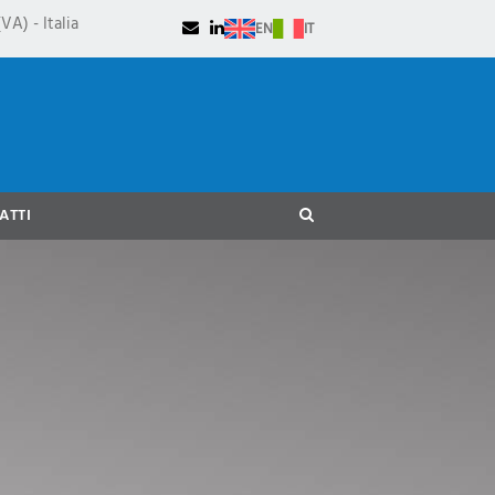
VA) - Italia
EN
IT
ATTI