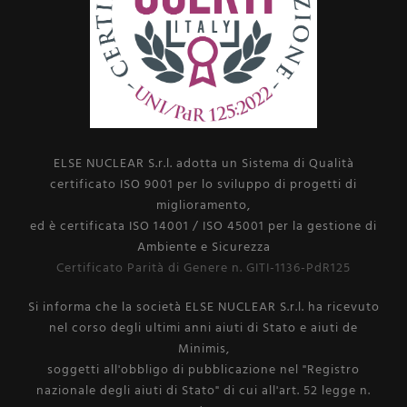
ELSE NUCLEAR S.r.l. adotta un Sistema di Qualità
certificato ISO 9001 per lo sviluppo di progetti di
miglioramento,
ed è certificata ISO 14001 / ISO 45001 per la gestione di
Ambiente e Sicurezza
Certificato Parità di Genere n. GITI-1136-PdR125
Si informa che la società ELSE NUCLEAR S.r.l. ha ricevuto
nel corso degli ultimi anni aiuti di Stato e aiuti de
Minimis,
soggetti all'obbligo di pubblicazione nel "Registro
nazionale degli aiuti di Stato" di cui all'art. 52 legge n.