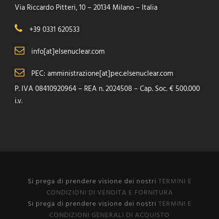
Via Riccardo Pitteri, 10 – 20134 Milano – Italia
+39 0331 620533
info[at]elsenuclear.com
PEC: amministrazione[at]pec.elsenuclear.com
P. IVA 08410920964 – REA n. 2024508 – Cap. Soc. € 500.000
i.v.
Si prega di prendere visione dei nostri
TERMINI E
CONDIZIONI DI VENDITA E FORNITURA
Si prega di prendere visione dei nostri
TERMINI E
CONDIZIONI GENERALI DI ACQUISTO