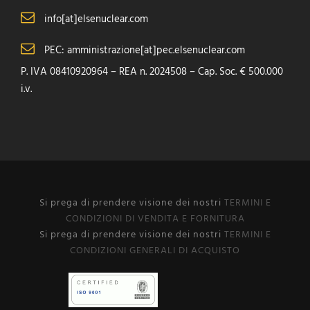
info[at]elsenuclear.com
PEC: amministrazione[at]pec.elsenuclear.com
P. IVA 08410920964 – REA n. 2024508 – Cap. Soc. € 500.000
i.v.
Si prega di prendere visione dei nostri
TERMINI E
CONDIZIONI DI VENDITA E FORNITURA
Si prega di prendere visione dei nostri
TERMINI E
CONDIZIONI GENERALI DI ACQUISTO