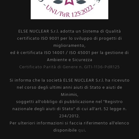
ELSE NUCLEAR S.r.l. adotta un Sistema di Qualità
certificato ISO 9001 per lo sviluppo di progetti di
miglioramento,
ed è certificata ISO 14001 / ISO 45001 per la gestione di
Ambiente e Sicurezza
Certificato Parità di Genere n. GITI-1136-PdR125
Si informa che la società ELSE NUCLEAR S.r.l. ha ricevuto
nel corso degli ultimi anni aiuti di Stato e aiuti de
Minimis,
soggetti all'obbligo di pubblicazione nel "Registro
nazionale degli aiuti di Stato" di cui all'art. 52 legge n.
234/2012.
Per ulteriori informazioni si faccia riferimento all'elenco
disponibile
qui
.