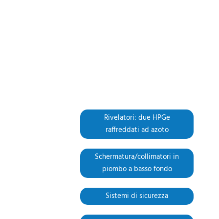
Rivelatori: due HPGe
raffreddati ad azoto
Schermatura/collimatori in
piombo a basso fondo
Sistemi di sicurezza