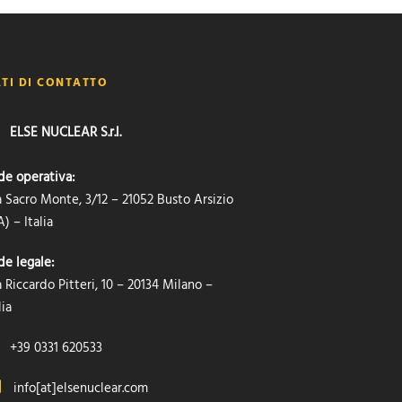
TI DI CONTATTO
ELSE NUCLEAR S.r.l.
de operativa:
a Sacro Monte, 3/12 – 21052 Busto Arsizio
) – Italia
de legale:
 Riccardo Pitteri, 10 – 20134 Milano –
lia
+39 0331 620533
info[at]elsenuclear.com