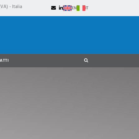
VA) - Italia
EN
IT
ATTI