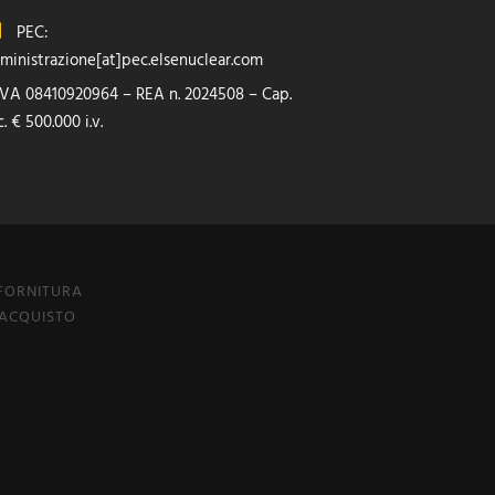
PEC:
ministrazione[at]pec.elsenuclear.com
 IVA 08410920964 – REA n. 2024508 – Cap.
. € 500.000 i.v.
 FORNITURA
 ACQUISTO