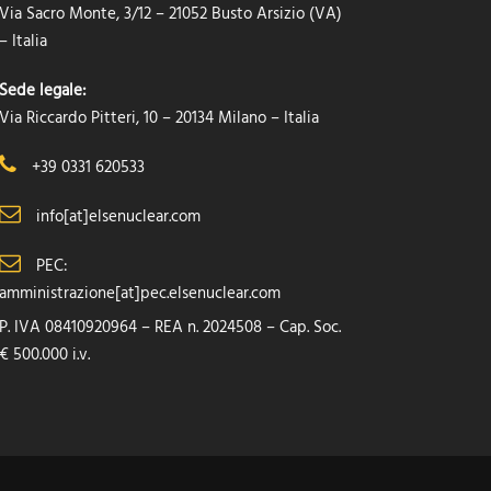
Via Sacro Monte, 3/12 – 21052 Busto Arsizio (VA)
– Italia
Sede legale:
Via Riccardo Pitteri, 10 – 20134 Milano – Italia
+39 0331 620533
info[at]elsenuclear.com
PEC:
amministrazione[at]pec.elsenuclear.com
P. IVA 08410920964 – REA n. 2024508 – Cap. Soc.
€ 500.000 i.v.