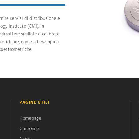
nire servizi di distribuzione e
gy Institute (CMI). In
oattive sigillate e calibrate
ca nucleare, come ad esempio i
i spettrometriche.
PAGINE UTILI
Homepage
Chi siamo
News