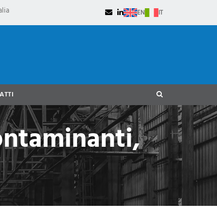
lia
EN
IT
ATTI
ontaminanti,