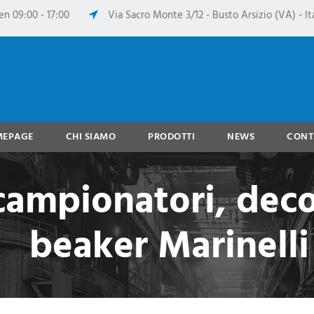
en 09:00 - 17:00
Via Sacro Monte 3/12 - Busto Arsizio (VA) - Ita
MEPAGE
CHI SIAMO
PRODOTTI
NEWS
CONT
campionatori, dec
beaker Marinelli