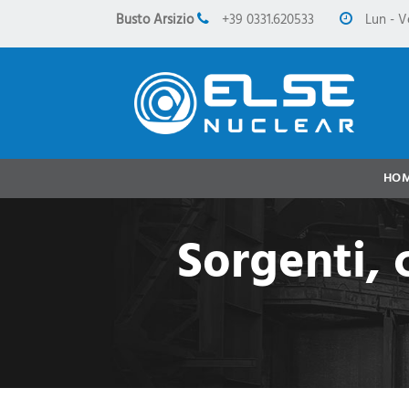
Busto Arsizio
+39 0331.620533
Lun - V
HO
Sorgenti, 